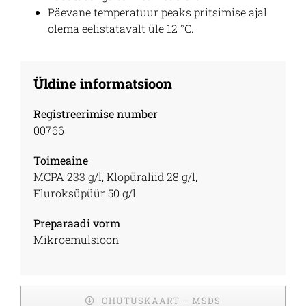
Päevane temperatuur peaks pritsimise ajal
olema eelistatavalt üle 12 °C.
Üldine informatsioon
Registreerimise number
00766
Toimeaine
MCPA 233 g/l, Klopüraliid 28 g/l,
Fluroksüpüür 50 g/l
Preparaadi vorm
Mikroemulsioon
OHUTUSKAART – MSDS