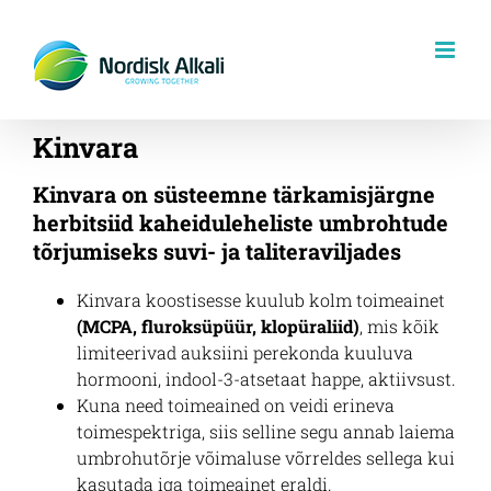
Skip
to
content
Kinvara
Kinvara on süsteemne tärkamisjärgne
herbitsiid kaheiduleheliste umbrohtude
tõrjumiseks suvi- ja taliteraviljades
Kinvara koostisesse kuulub kolm toimeainet
(MCPA, fluroksüpüür, klopüraliid)
, mis kõik
limiteerivad auksiini perekonda kuuluva
hormooni, indool-3-atsetaat happe, aktiivsust.
Kuna need toimeained on veidi erineva
toimespektriga, siis selline segu annab laiema
umbrohutõrje võimaluse võrreldes sellega kui
kasutada iga toimeainet eraldi.