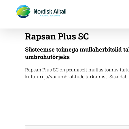
Skip
to
content
Rapsan Plus SC
Süsteemse toimega mullaherbitsiid tali-
umbrohutõrjeks
Rapsan Plus SC on peamiselt mullas toimiv tärk
kultuuri ja/või umbrohtude tärkamist. Sisaldab