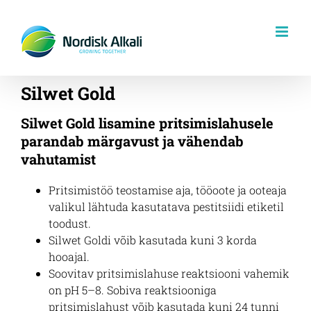
Skip
to
content
Silwet Gold
Silwet Gold lisamine pritsimislahusele
parandab märgavust ja vähendab
vahutamist
Pritsimistöö teostamise aja, tööoote ja ooteaja
valikul lähtuda kasutatava pestitsiidi etiketil
toodust.
Silwet Goldi võib kasutada kuni 3 korda
hooajal.
Soovitav pritsimislahuse reaktsiooni vahemik
on pH 5–8. Sobiva reaktsiooniga
pritsimislahust võib kasutada kuni 24 tunni